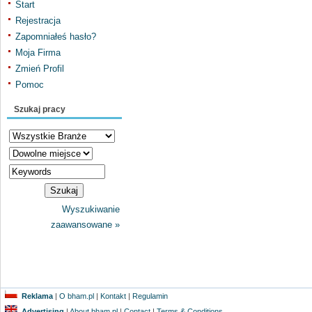
Start
Rejestracja
Zapomniałeś hasło?
Moja Firma
Zmień Profil
Pomoc
Szukaj pracy
Wyszukiwanie
zaawansowane »
Reklama
|
O bham.pl
|
Kontakt
|
Regulamin
Advertising
|
About bham.pl
|
Contact
|
Terms & Conditions