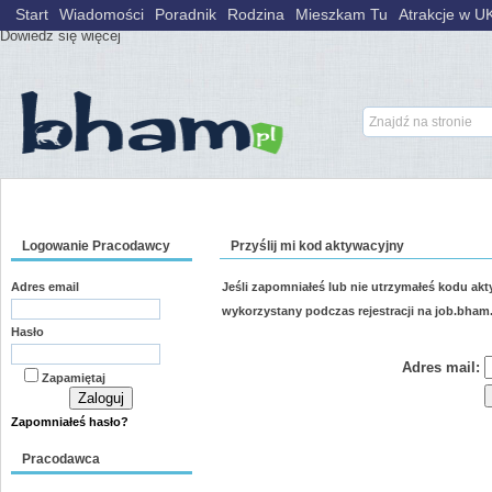
Wykorzystujemy pliki cookies, aby nasz serwis lepiej spełniał Państwa ocze
Start
Wiadomości
Poradnik
Rodzina
Mieszkam Tu
Atrakcje w U
Dowiedz się więcej
pracodawców:1869 kandydatów:3900 cv's:3885 ofert:0
Logowanie Pracodawcy
Przyślij mi kod aktywacyjny
Adres email
Jeśli zapomniałeś lub nie utrzymałeś kodu ak
wykorzystany podczas rejestracji na job.bham.
Hasło
Adres mail:
Zapamiętaj
Zapomniałeś hasło?
Pracodawca