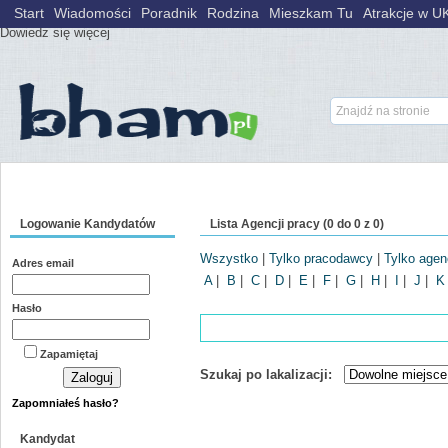
Wykorzystujemy pliki cookies, aby nasz serwis lepiej spełniał Państwa ocze
Start
Wiadomości
Poradnik
Rodzina
Mieszkam Tu
Atrakcje w U
Dowiedz się więcej
pracodawców:1869 kandydatów:3900 cv's:3885 ofert:0
Logowanie Kandydatów
Lista Agencji pracy (0 do 0 z 0)
Wszystko
|
Tylko pracodawcy
|
Tylko agen
Adres email
A
|
B
|
C
|
D
|
E
|
F
|
G
|
H
|
I
|
J
|
K
Hasło
Zapamiętaj
Szukaj po lakalizacji:
Zapomniałeś hasło?
Kandydat