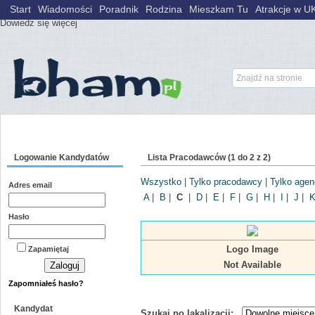
Wykorzystujemy pliki cookies, aby nasz serwis lepiej spełniał Państwa ocze
Start
Wiadomości
Poradnik
Rodzina
Mieszkam Tu
Atrakcje w U
Dowiedz się więcej
pracodawców:1869 kandydatów:3900 cv's:3885 ofert:0
Logowanie Kandydatów
Lista Pracodawców (1 do 2 z 2)
Wszystko
|
Tylko pracodawcy
|
Tylko agen
Adres email
A
|
B
|
C
|
D
|
E
|
F
|
G
|
H
|
I
|
J
|
Hasło
Logo Image
Zapamiętaj
Not Available
Zapomniałeś hasło?
Kandydat
Szukaj po lakalizacji: